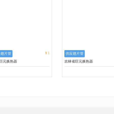
￥1
器翅片管
供应翅片管
巨元换热器
吉林省巨元换热器