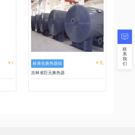
联
系
我
￥1
￥无
标准化换热器组
们
吉林省巨元换热器